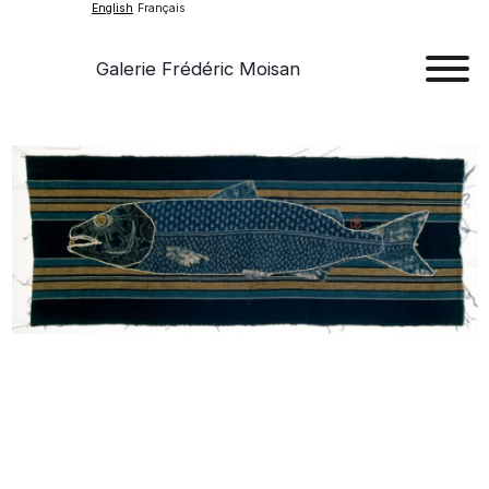
English
Français
Galerie Frédéric Moisan
Art
Art
Exhib
Ev
Ab
Con