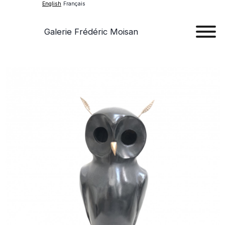
English
Français
Galerie Frédéric Moisan
Art
Art
Exhib
Ev
Ab
Con