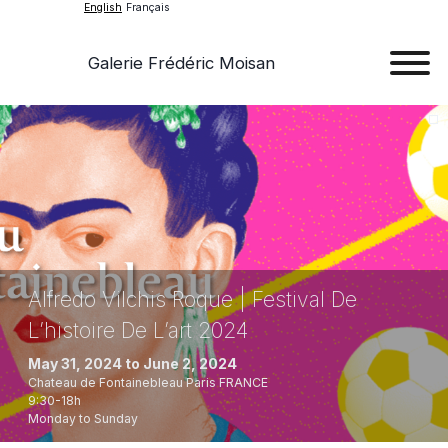
English
Français
Galerie Frédéric Moisan
Art
Art
Exhib
Ev
Ab
Alfredo Vilchis Roque | Festival De
L’histoire De L’art 2024
Con
May 31, 2024 to June 2, 2024
Chateau de Fontainebleau
Paris
FRANCE
9:30-18h
Monday
to
Sunday