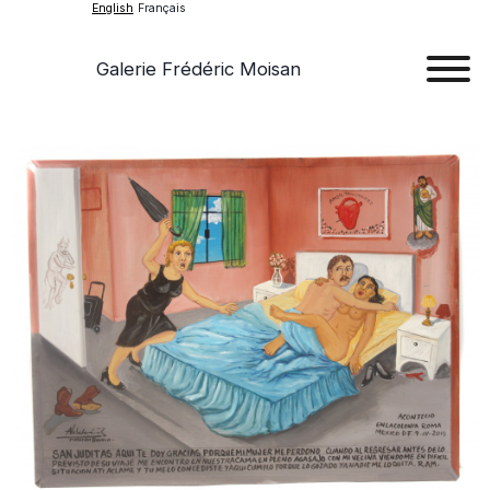
English
Français
Galerie Frédéric Moisan
Art
Art
Exhib
Ev
Ab
Con