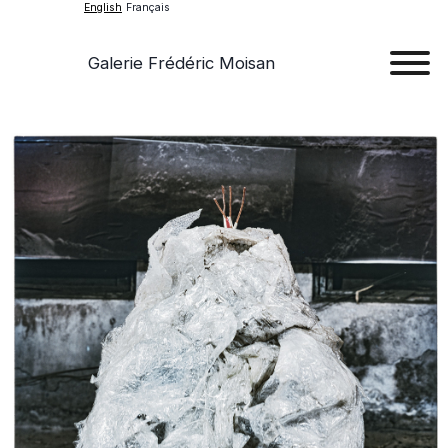
English
Français
Galerie Frédéric Moisan
Art
Art
Exhib
Ev
Ab
Con