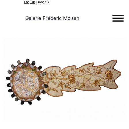
English
Français
Galerie Frédéric Moisan
Art
Art
Exhib
Ev
Ab
Con