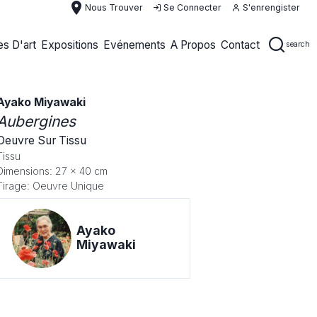
place
Nous Trouver
Se Connecter
S'enrengister
s D'art
Expositions
Evénements
A Propos
Contact
search
Ayako Miyawaki
Aubergines
Oeuvre Sur Tissu
Tissu
Dimensions: 27 x 40 cm
Tirage: Oeuvre Unique
Ayako
Miyawaki