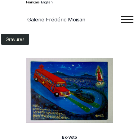
Français
English
Galerie Frédéric Moisan
Art
Gravures
Œu
D'a
Expos
Evén
A
Pr
Con
Ex-Voto