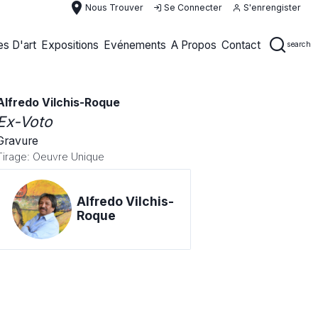
place
Nous Trouver
Se Connecter
S'enrengister
s D'art
Expositions
Evénements
A Propos
Contact
search
Alfredo Vilchis-Roque
Ex-Voto
Gravure
Tirage: Oeuvre Unique
Alfredo Vilchis-
Roque