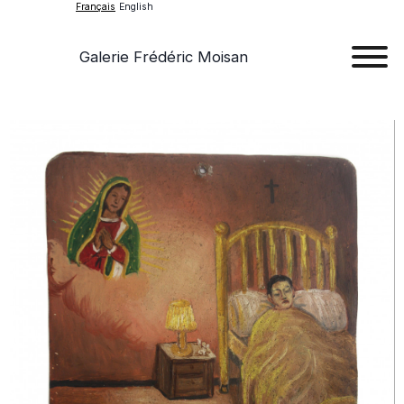
Français
English
Galerie Frédéric Moisan
Art
Œu
D'a
Expos
Evén
A
Pr
Con