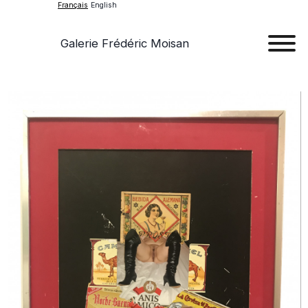
Français
English
Galerie Frédéric Moisan
Art
Œu
D'a
Expos
Evén
A
Pr
Con