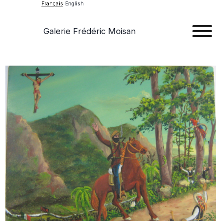
Français
English
Galerie Frédéric Moisan
Art
Œu
D'a
Expos
Evén
A
Pr
Con