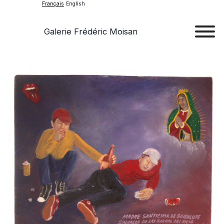
Français
English
Galerie Frédéric Moisan
Art
Œu
D'a
Expos
Evén
A
Pr
Con