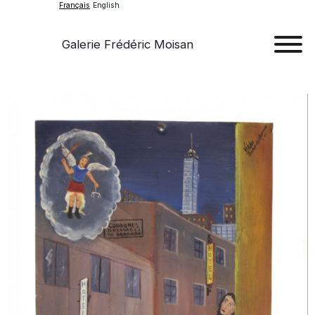
Français
English
Galerie Frédéric Moisan
Art
Œu
D'a
Expos
Evén
A
Pr
Con