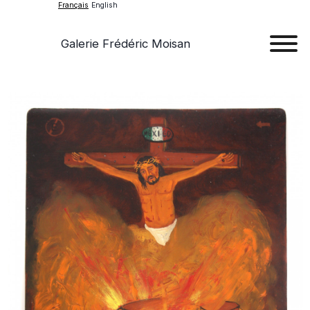
Français
English
Galerie Frédéric Moisan
Art
Œu
D'a
Expos
Evén
A
Pr
Con