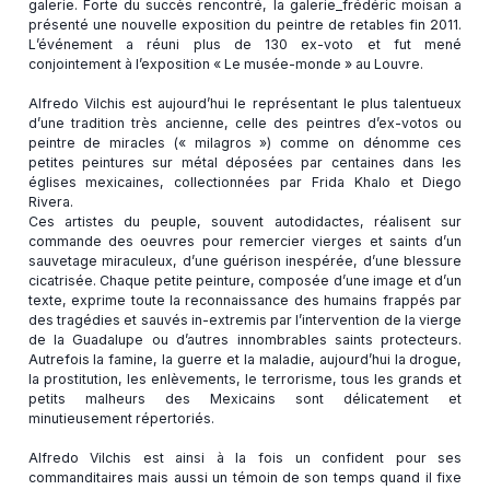
galerie. Forte du succès rencontré, la galerie_frédéric moisan a
présenté une nouvelle exposition du peintre de retables fin 2011.
L’événement a réuni plus de 130 ex-voto et fut mené
conjointement à l’exposition « Le musée-monde » au Louvre.
Alfredo Vilchis est aujourd’hui le représentant le plus talentueux
d’une tradition très ancienne, celle des peintres d’ex-votos ou
peintre de miracles (« milagros ») comme on dénomme ces
petites peintures sur métal déposées par centaines dans les
églises mexicaines, collectionnées par Frida Khalo et Diego
Rivera.
Ces artistes du peuple, souvent autodidactes, réalisent sur
commande des oeuvres pour remercier vierges et saints d’un
sauvetage miraculeux, d’une guérison inespérée, d’une blessure
cicatrisée. Chaque petite peinture, composée d’une image et d’un
texte, exprime toute la reconnaissance des humains frappés par
des tragédies et sauvés in-extremis par l’intervention de la vierge
de la Guadalupe ou d’autres innombrables saints protecteurs.
Autrefois la famine, la guerre et la maladie, aujourd’hui la drogue,
la prostitution, les enlèvements, le terrorisme, tous les grands et
petits malheurs des Mexicains sont délicatement et
minutieusement répertoriés.
Alfredo Vilchis est ainsi à la fois un confident pour ses
commanditaires mais aussi un témoin de son temps quand il fixe