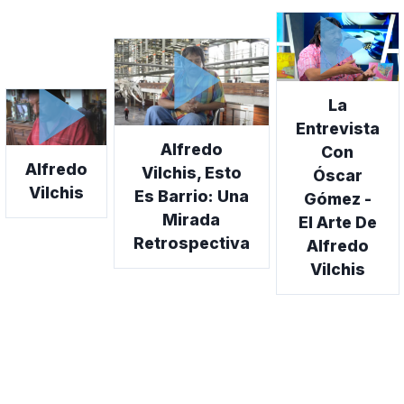
play_arrow
play_arrow
play_arrow
La
Entrevista
Alfredo
Con
Alfredo
Vilchis, Esto
Óscar
Vilchis
Es Barrio: Una
Gómez -
Mirada
El Arte De
Retrospectiva
Alfredo
Vilchis