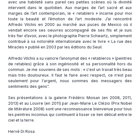
avec une habileté sans pareil ces petites scènes où la divinité
intervient dans le quotidien. Aux marges de l’art sacré et aux
marges de l’art contemporain, le « retablero » incarne pour moi
toute la beauté et l’émotion de l’art modeste. J’ai rencontré
Alfredo Vilchis en 2000 au marché aux puces de Mexico où il
vendait encore ses oeuvres accompagné de ses fils et je suis
très fier d’avoir, avec le photographe Pierre Schwartz, simplement
contribué à sa notoriété internationale avec le livre « La rue des
Miracles » publié en 2003 par les éditions du Seuil.
Alfredo Vilchis a su vaincre l’anonymat des « retableros » (peintres
de retables) grâce à son ingéniosité et sa personnalité hors du
commun. Je me souviens de ses mots : « c'est un travail très beau
mais très douloureux. Il faut le faire avec respect, ce n'est pas
seulement pour l'argent, nous sommes des messagers des
sentiments des gens”.
Ses présentations à la galerie Frédéric Moisan (en 2008, 2011,
2013) et au Louvre (en 2011) par Jean-Marie Le Clézio (Prix Nobel
de littérature 2008) sont une reconnaissance bienvenue pour tous
les peintres inconnus qui continuent à tisser ce lien délicat entre le
ciel et la terre.
Hervé Di Rosa