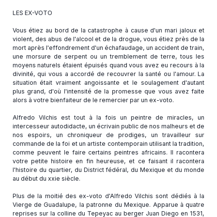
LES EX-VOTO
Vous étiez au bord de la catastrophe à cause d'un mari jaloux et
violent, des abus de l'alcool et de la drogue, vous étiez près de la
mort après l'effondrement d'un échafaudage, un accident de train,
une morsure de serpent ou un tremblement de terre, tous les
moyens naturels étaient épuisés quand vous avez eu recours à la
divinité, qui vous a accordé de recouvrer la santé ou l'amour. La
situation était vraiment angoissante et le soulagement d'autant
plus grand, d'où l'intensité de la promesse que vous avez faite
alors à votre bienfaiteur de le remercier par un ex-voto.
Alfredo Vilchis est tout à la fois un peintre de miracles, un
intercesseur autodidacte, un écrivain public de nos malheurs et de
nos espoirs, un chroniqueur de prodiges, un travailleur sur
commande de la foi et un artiste contemporain utilisant la tradition,
comme peuvent le faire certains peintres africains. Il racontera
votre petite histoire en fin heureuse, et ce faisant il racontera
l'histoire du quartier, du District fédéral, du Mexique et du monde
au début du xxie siècle.
Plus de la moitié des ex-voto d'AIfredo Vilchis sont dédiés à la
Vierge de Guadalupe, la patronne du Mexique. Apparue à quatre
reprises sur la colline du Tepeyac au berger Juan Diego en 1531,