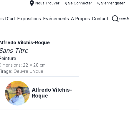
place
Nous Trouver
Se Connecter
S'enrengister
s D'art
Expositions
Evénements
A Propos
Contact
search
Alfredo Vilchis-Roque
Sans Titre
Peinture
Dimensions: 22 x 28 cm
Tirage: Oeuvre Unique
Alfredo Vilchis-
Roque