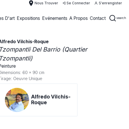
place
Nous Trouver
Se Connecter
S'enrengister
s D'art
Expositions
Evénements
A Propos
Contact
search
Alfredo Vilchis-Roque
Tzompantli Del Barrio (Quartier
Tzompantli)
Peinture
Dimensions: 60 x 90 cm
Tirage: Oeuvre Unique
Alfredo Vilchis-
Roque