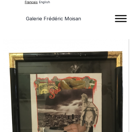
Français
English
Galerie Frédéric Moisan
Art
Œu
D'a
Expos
Evén
A
Pr
Con