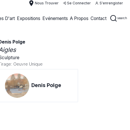
place
Nous Trouver
Se Connecter
S'enrengister
s D'art
Expositions
Evénements
A Propos
Contact
search
Denis Polge
Aigles
Sculpture
Tirage: Oeuvre Unique
Denis Polge