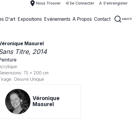
place
Nous Trouver
Se Connecter
S'enrengister
s D'art
Expositions
Evénements
A Propos
Contact
search
Véronique Masurel
Sans Titre
, 2014
Peinture
Acrylique
Dimensions: 75 x 200 cm
Tirage: Oeuvre Unique
Véronique
Masurel