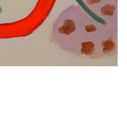
Œuvres D'art Par Véronique Masurel