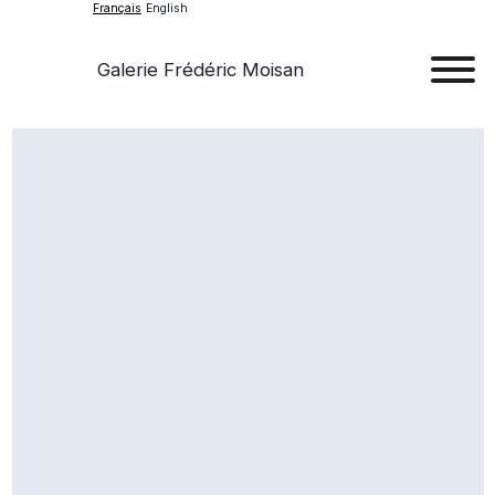
Français
English
Galerie Frédéric Moisan
Art
Œu
D'a
Expos
Evén
A
Pr
Con