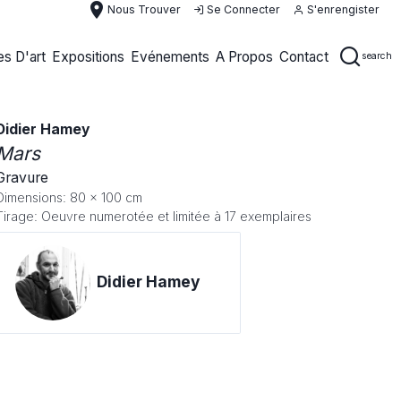
place
Nous Trouver
Se Connecter
S'enrengister
s D'art
Expositions
Evénements
A Propos
Contact
search
Didier Hamey
Mars
Gravure
Dimensions: 80 x 100 cm
Tirage: Oeuvre numerotée et limitée à 17 exemplaires
Didier Hamey