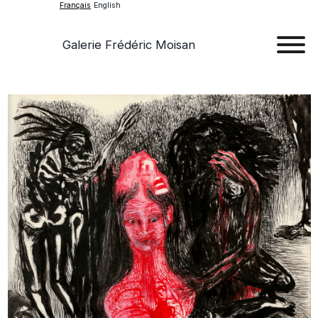
Français
English
Galerie Frédéric Moisan
Art
Œu
D'a
Expos
Evén
A
Pr
Con