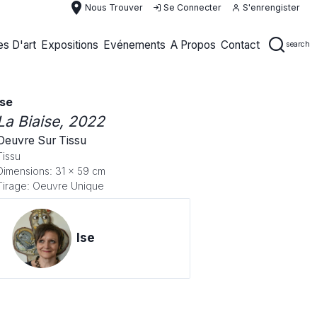
place
Nous Trouver
Se Connecter
S'enrengister
s D'art
Expositions
Evénements
A Propos
Contact
search
Ise
La Biaise
, 2022
Oeuvre Sur Tissu
Tissu
Dimensions: 31 x 59 cm
Tirage: Oeuvre Unique
Ise