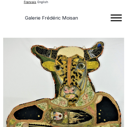
Français
English
Galerie Frédéric Moisan
Art
Œu
D'a
Expos
Evén
A
Pr
Con