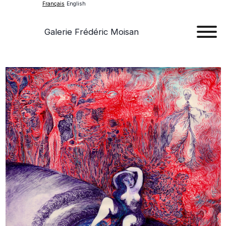
Français
English
Galerie Frédéric Moisan
Art
Œu
D'a
Expos
Evén
A
Pr
Con