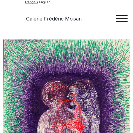
Français
English
Galerie Frédéric Moisan
Art
Œu
D'a
Expos
Evén
A
Pr
Con