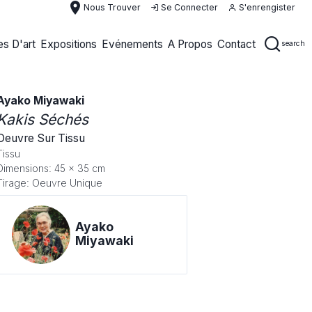
place
Nous Trouver
Se Connecter
S'enrengister
s D'art
Expositions
Evénements
A Propos
Contact
search
Ayako Miyawaki
Kakis Séchés
Oeuvre Sur Tissu
Tissu
Dimensions: 45 x 35 cm
Tirage: Oeuvre Unique
Ayako
Miyawaki