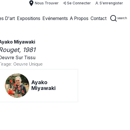
place
Nous Trouver
Se Connecter
S'enrengister
s D'art
Expositions
Evénements
A Propos
Contact
search
Ayako Miyawaki
Rouget
, 1981
Oeuvre Sur Tissu
Tirage: Oeuvre Unique
Ayako
Miyawaki