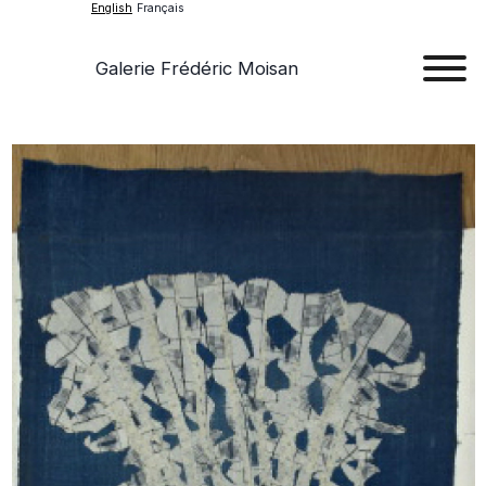
English
Français
Galerie Frédéric Moisan
Art
Art
Exhib
Ev
Ab
Con