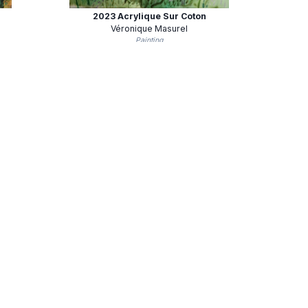
2023 Acrylique Sur Coton
Véronique Masurel
Painting
n
Sans Titre
Véronique Masurel
Painting