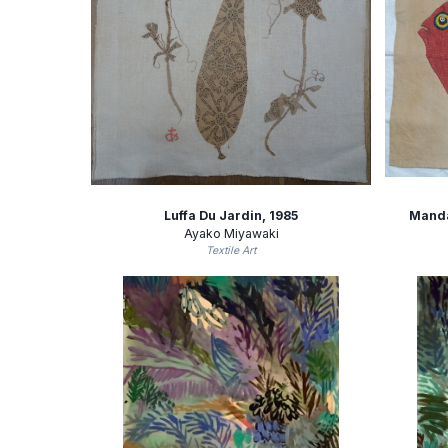
Luffa Du Jardin
, 1985
Manda
Ayako Miyawaki
Textile Art