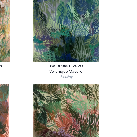
n
Gouache 1
, 2020
Véronique Masurel
Painting