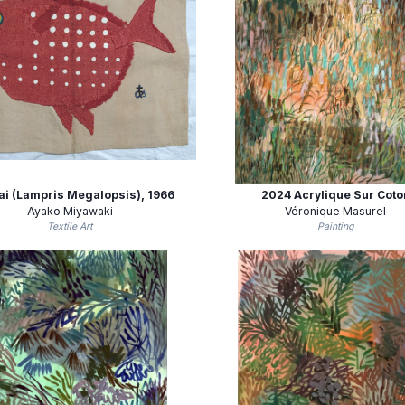
i (Lampris Megalopsis)
, 1966
2024 Acrylique Sur Coto
Ayako Miyawaki
Véronique Masurel
Textile Art
Painting