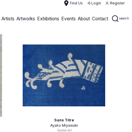
place
Find Us
Login
Register
Artists
Artworks
Exhibitions
Events
About
Contact
search
Sans Titre
Ayako Miyawaki
Textile Art