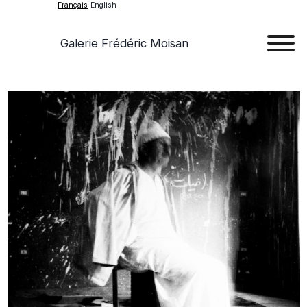
Français
English
Galerie Frédéric Moisan
Art
Œu
D'a
Expos
Evén
A
Pr
Con