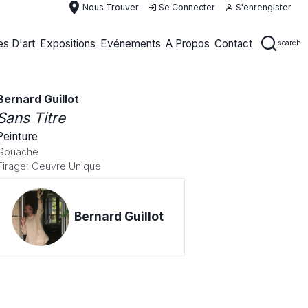
place
Nous Trouver
Se Connecter
S'enrengister
s D'art
Expositions
Evénements
A Propos
Contact
search
Bernard Guillot
Sans Titre
Peinture
Gouache
Tirage: Oeuvre Unique
Bernard Guillot