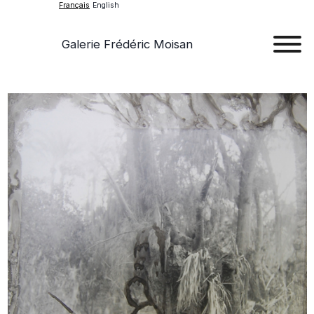
Français
English
Galerie Frédéric Moisan
Art
Œu
D'a
Expos
Evén
A
Pr
Con