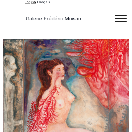
English
Français
Galerie Frédéric Moisan
Art
Art
Exhib
Ev
Ab
Con