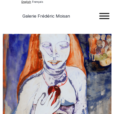
English
Français
Galerie Frédéric Moisan
Art
Art
Exhib
Ev
Ab
Con