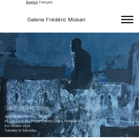
English
Français
Galerie Frédéric Moisan
Art
Art
Exhib
Ev
Ab
Con
Soli Con Il Mondo
April 12, 2023 to May 20, 2023
46 rue Croix des Petits Champs
Paris
FRANCE
Sur rendez-vous
Tuesday
to
Saturday