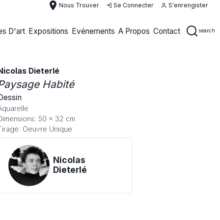
place
Nous Trouver
Se Connecter
S'enrengister
s D'art
Expositions
Evénements
A Propos
Contact
search
Nicolas Dieterlé
Paysage Habité
Dessin
Aquarelle
Dimensions: 50 x 32 cm
Tirage: Oeuvre Unique
Nicolas
Dieterlé