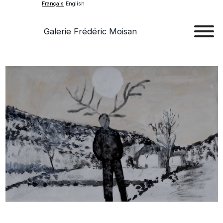
Français
English
Galerie Frédéric Moisan
Art
Œu
D'a
Expos
Evén
A
Pr
Con