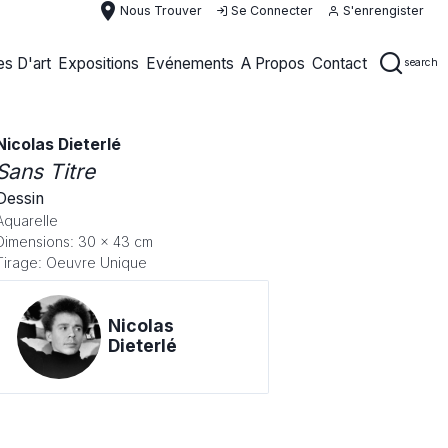
place
Nous Trouver
Se Connecter
S'enrengister
s D'art
Expositions
Evénements
A Propos
Contact
search
Nicolas Dieterlé
Sans Titre
Dessin
Aquarelle
Dimensions: 30 x 43 cm
Tirage: Oeuvre Unique
Nicolas
Dieterlé