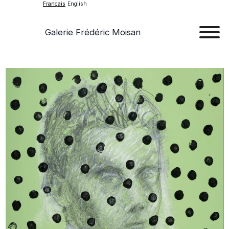
Français
English
Galerie Frédéric Moisan
Art
Œu
D'a
Expos
Evén
A
Pr
Con