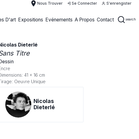
place
Nous Trouver
Se Connecter
S'enrengister
s D'art
Expositions
Evénements
A Propos
Contact
search
Nicolas Dieterlé
Sans Titre
Dessin
Encre
Dimensions: 41 x 16 cm
Tirage: Oeuvre Unique
Nicolas
Dieterlé