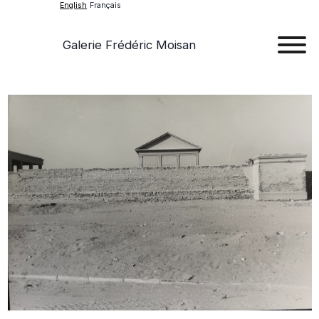
English
Français
Galerie Frédéric Moisan
Art
Art
Exhib
Ev
Ab
Con