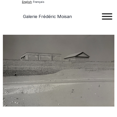
English
Français
Galerie Frédéric Moisan
Art
Art
Exhib
Ev
Ab
Con