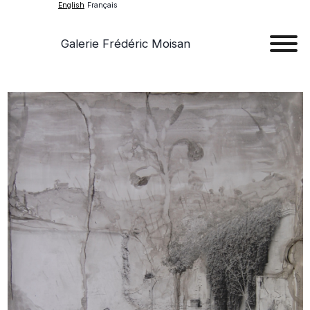
English
Français
Galerie Frédéric Moisan
Art
Art
Exhib
Ev
Ab
Con