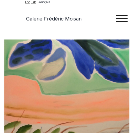
English
Français
Galerie Frédéric Moisan
Art
Art
Exhib
Ev
Ab
Con