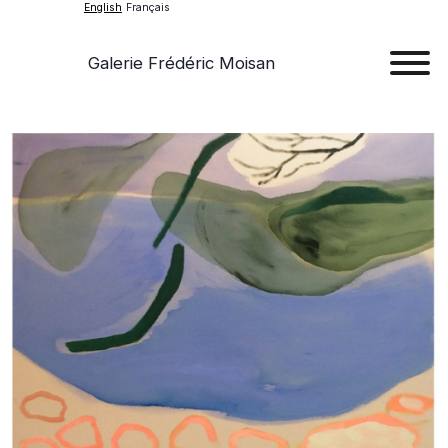
English
Français
Galerie Frédéric Moisan
Art
Art
Exhib
Ev
Ab
Con