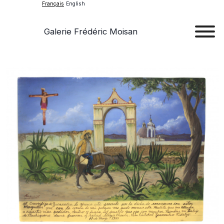
Français
English
Galerie Frédéric Moisan
Art
Œu
D'a
Expos
Evén
A
Pr
Con