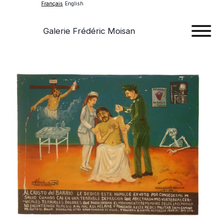
Français
English
Galerie Frédéric Moisan
Art
Œu
D'a
Expos
Evén
A
Pr
Con